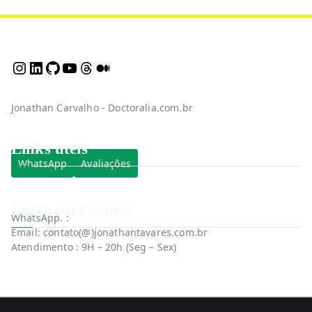
https://instagram.com/jonathan.psic
LinkedIn
GitHub
Youtube
Threads
Medium
Jonathan Carvalho - Doctoralia.com.br
Links úteis
WhatsApp
Avaliações
Entre em contato
WhatsApp. :
+(55) 83 9 2000-0805
Email: contato(@)jonathantavares.com.br
Atendimento : 9H – 20h (Seg – Sex)