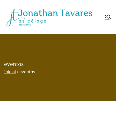
Pular
para
o
Jo
Psicól
conteúdo
ogo
na
(CRP-
13/959
th
9)
an
eventos
Inicial
eventos
Ta
va
re